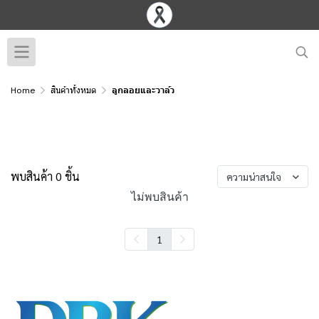
Home
สินค้าทั้งหมด
ลูกลอยและวาล์ว
ลูกลอยและวาล์ว
พบสินค้า 0 ชิ้น
ความน่าสนใจ
ไม่พบสินค้า
1